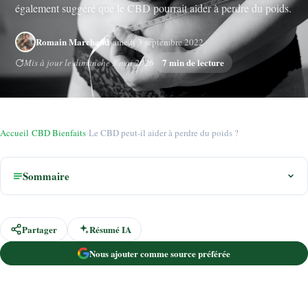
également suggéré que le CBD pourrait aider à perdre du poids.
Romain Marchand
samedi 3 septembre 2022
7 min de lecture
Mis à jour le dimanche 3 mai 2026
Accueil
›
CBD Bienfaits
›
Le CBD peut-il aider à perdre du poids ?
Sommaire
Partager
Résumé IA
Nous ajouter comme source préférée