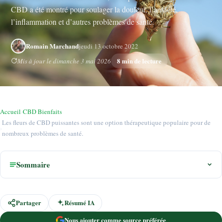
CBD a été montré pour soulager la douleur, l’anxiété,
l’inflammation et d’autres problèmes de santé.
Romain Marchand
jeudi 13 octobre 2022
8 min de lecture
Mis à jour le dimanche 3 mai 2026
Accueil
›
CBD Bienfaits
Les fleurs de CBD puissantes sont une option thérapeutique populaire pour de
›
nombreux problèmes de santé.
Sommaire
Partager
Résumé IA
Nous ajouter comme source préférée